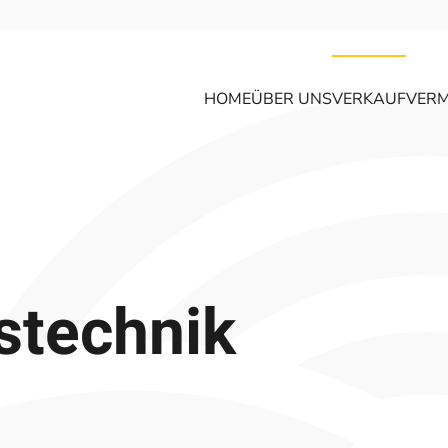
HOME
ÜBER UNS
VERKAUF
VERM
s­technik