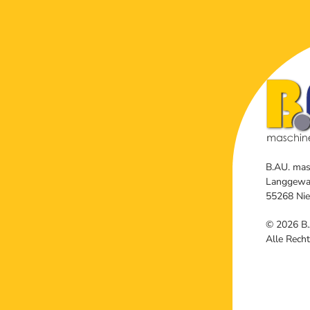
B.AU. mas
Langgewa
55268 Ni
©
2026
B.
Alle Recht